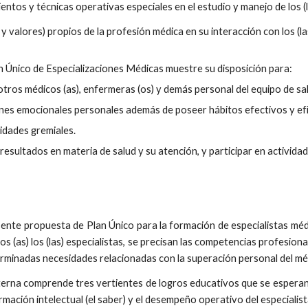
ntos y técnicas operativas especiales en el estudio y manejo de los (l
 valores) propios de la profesión médica en su interacción con los (las
an Único de Especializaciones Médicas muestre su disposición para:
tros médicos (as), enfermeras (os) y demás personal del equipo de sa
ones emocionales personales además de poseer hábitos efectivos y ef
idades gremiales.
sultados en materia de salud y su atención, y participar en activida
ente propuesta de Plan Único para la formación de especialistas médic
os (as) los (las) especialistas, se precisan las competencias profesion
rminadas necesidades relacionadas con la superación personal del médic
a Interna comprende tres vertientes de logros educativos que se espe
ormación intelectual (el saber) y el desempeño operativo del especialist